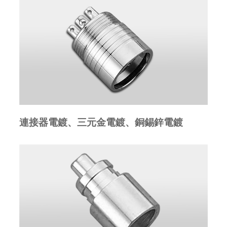
連接器電鍍、三元金電鍍、銅錫鋅電鍍